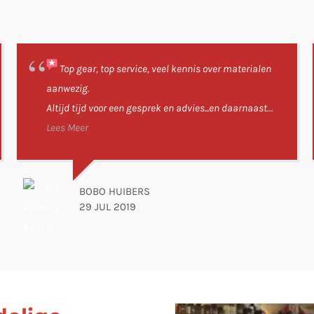
?
Top gear, top service, veel kennis over materialen
aanwezig.
Altijd tijd voor een gesprek en advies...en daarnaast
altijd gezelligheid...
Lees Meer
BOBO HUIBERS
29 JUL 2019