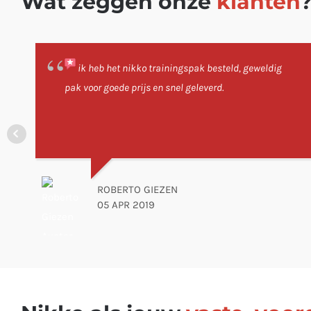
Wat zeggen onze
klanten
ik heb het nikko trainingspak besteld, geweldig
pak voor goede prijs en snel geleverd.
ROBERTO GIEZEN
05 APR 2019