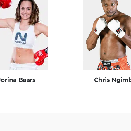
Chris Ngimb
Jorina Baars