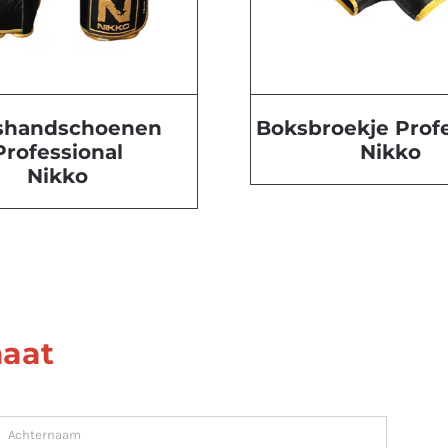
shandschoenen
Boksbroekje Profe
Professional
Nikko
Nikko
aat
stname
lastnam