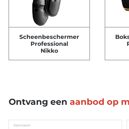
Scheenbeschermer
Bok
Professional
Nikko
Ontvang een
aanbod op m
Naam
fir