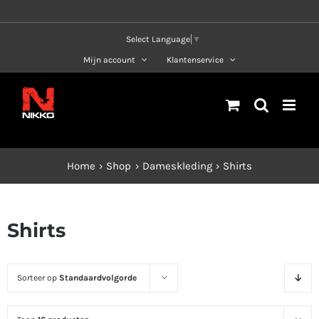
Ga
naar
Select Language
▼
inhoud
Mijn account
Klantenservice
Home
Shop
Dameskleding
Shirts
Shirts
Sorteer op
Standaardvolgorde