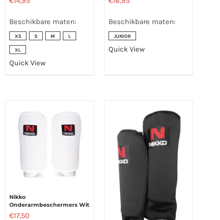
€
14,95
€
16,95
Beschikbare maten:
Beschikbare maten:
XS
S
M
L
JUNIOR
Quick View
XL
Quick View
Nikko
Onderarmbeschermers Wit
€
17,50