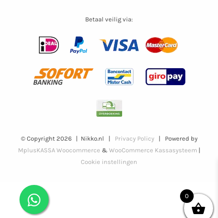
Betaal veilig via:
© Copyright
2026 | Nikko.nl |
Privacy Policy
| Powered by
MplusKASSA Woocommerce
&
WooCommerce Kassasysteem
|
Cookie instellingen
0