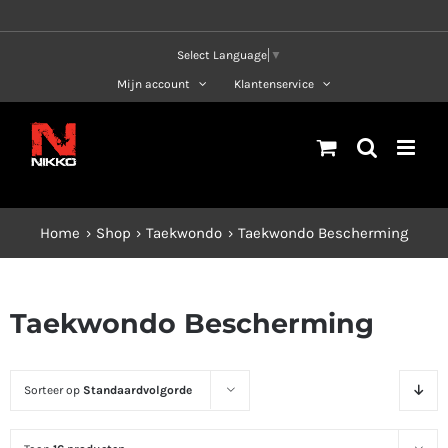
Ga
naar
Select Language
▼
inhoud
Mijn account
Klantenservice
Home
Shop
Taekwondo
Taekwondo Bescherming
Taekwondo Bescherming
Sorteer op
Standaardvolgorde