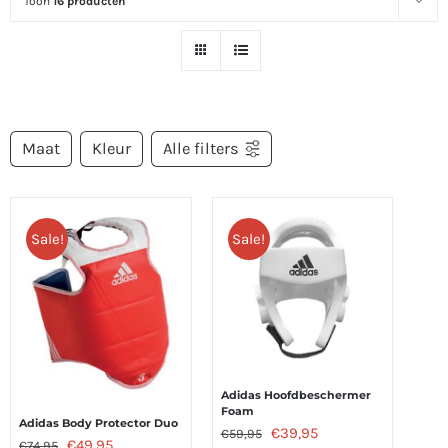
Toon
16 producten
Maat
Kleur
Alle filters
Sale!
Sale!
Adidas Hoofdbeschermer
Foam
Adidas Body Protector Duo
Oorspronkelijke
Huidige
€
39,95
€
59,95
Oorspronkelijke
Huidige
€
49,95
€
74,95