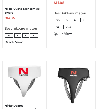
€
14,95
Nikko Vuistbeschermers
Zwart
Beschikbare maten:
€
14,95
XS
S
M
L
XL
XXS
Beschikbare maten:
Quick View
XS
S
L
XL
Quick View
Nikko Dames