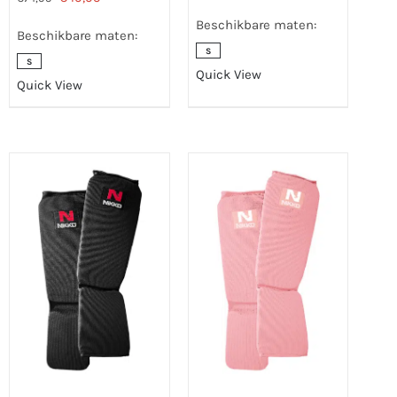
prijs
prijs
prijs
prijs
Beschikbare maten:
was:
is:
Beschikbare maten:
was:
is:
S
€59,95.
€39,95.
S
€74,95.
€49,95.
Quick View
Quick View