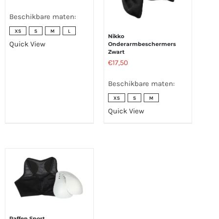
Beschikbare maten:
XS
S
M
L
Nikko
Quick View
Onderarmbeschermers
Zwart
€
17,50
Beschikbare maten:
XS
S
M
Quick View
Paffen Sport