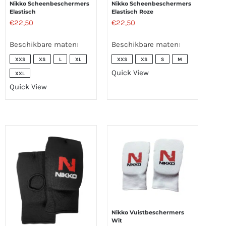
Nikko Scheenbeschermers
Nikko Scheenbeschermers
Elastisch
Elastisch Roze
€
22,50
€
22,50
Beschikbare maten:
Beschikbare maten:
XXS
XS
L
XL
XXS
XS
S
M
Quick View
XXL
Quick View
Nikko Vuistbeschermers
Wit