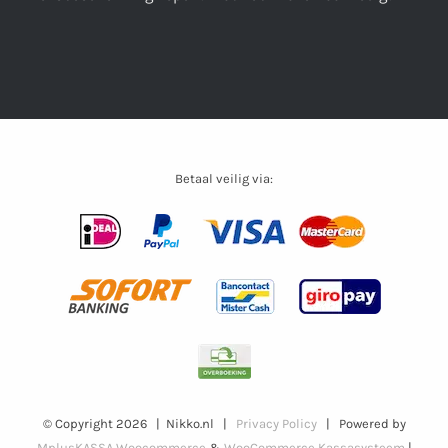
Betaal veilig via:
© Copyright
2026 | Nikko.nl |
Privacy Policy
| Powered by
MplusKASSA Woocommerce
&
WooCommerce Kassasysteem
|