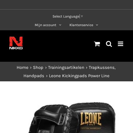
Ga
naar
Select Language
▼
inhoud
Mijn account
Klantenservice
Home
Shop
Trainingsartikelen
Trapkussens
Handpads
Leone Kickingpads Power Line