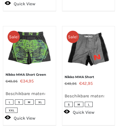
Quick View
Sale!
Sale!
Nikko MMA Short Green
Nikko MMA Short
Oorspronkelijke
Huidige
€
34,95
€
49,95
Oorspronkelijke
Huidige
€
42,95
€
49,95
prijs
prijs
prijs
prijs
Beschikbare maten:
Beschikbare maten:
was:
is:
was:
is:
L
S
M
XL
€49,95.
€34,95.
S
M
L
€49,95.
€42,95.
XXL
Quick View
Quick View