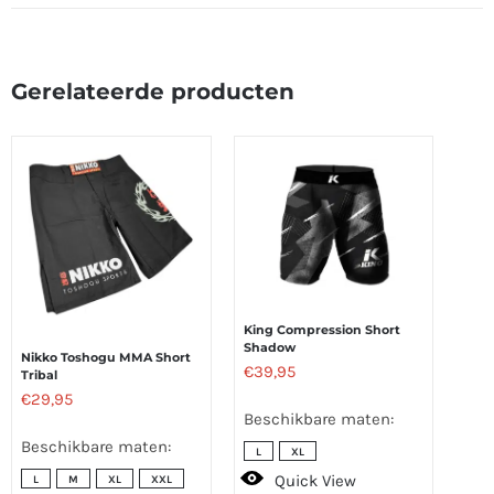
Gerelateerde producten
King Compression Short
Shadow
Nikko Toshogu MMA Short
€
39,95
Tribal
€
29,95
Beschikbare maten:
Beschikbare maten:
L
XL
Quick View
L
M
XL
XXL