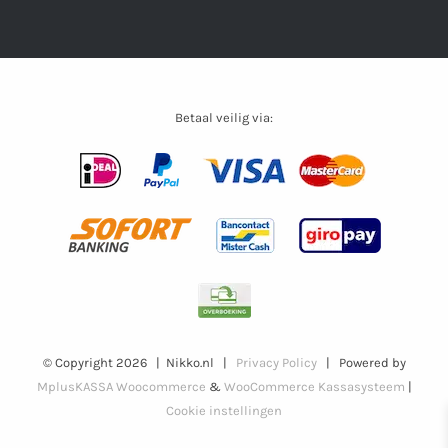
Betaal veilig via:
© Copyright
2026 | Nikko.nl |
Privacy Policy
| Powered by
MplusKASSA Woocommerce
&
WooCommerce Kassasysteem
|
Cookie instellingen