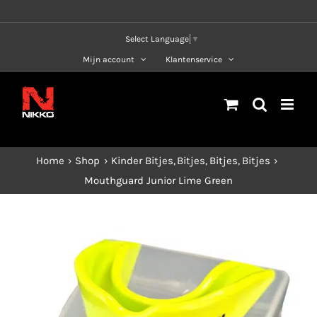
Ga
naar
Select Language
▼
inhoud
Mijn account
Klantenservice
Home
Shop
Kinder Bitjes
Bitjes
Bitjes
Bitjes
Mouthguard Junior Lime Green