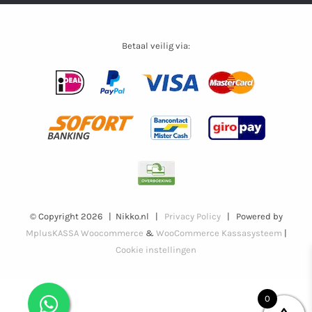
Betaal veilig via:
© Copyright
2026 | Nikko.nl |
Privacy Policy
| Powered by
MplusKASSA Woocommerce
&
WooCommerce Kassasysteem
|
Cookie instellingen
0