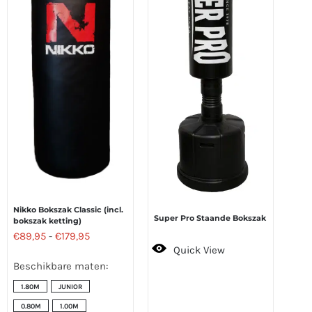
Nikko Bokszak Classic (incl.
Super Pro Staande Bokszak
bokszak ketting)
Prijsklasse:
€
89,95
-
€
179,95
Quick View
€89,95
Beschikbare maten:
tot
1.80M
JUNIOR
€179,95
0.80M
1.00M