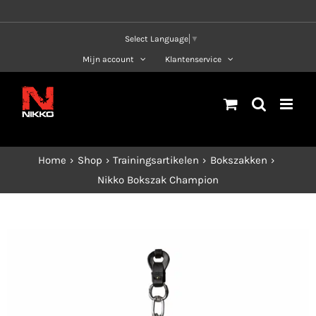
Ga
naar
Select Language
▼
inhoud
Mijn account
Klantenservice
Home
Shop
Trainingsartikelen
Bokszakken
Nikko Bokszak Champion