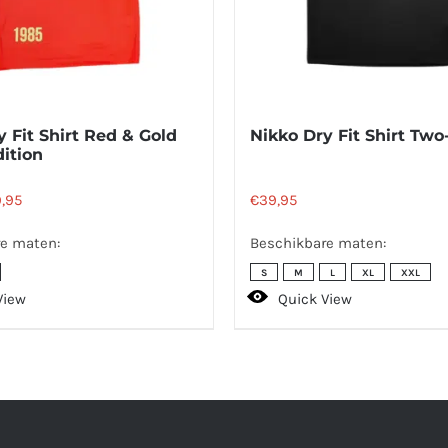
 Fit Shirt Red & Gold
Nikko Dry Fit Shirt Tw
ition
spronkelijke
Huidige
,95
€
39,95
s
prijs
e maten:
Beschikbare maten:
:
is:
S
M
L
XL
XXL
,95.
€29,95.
View
Quick View