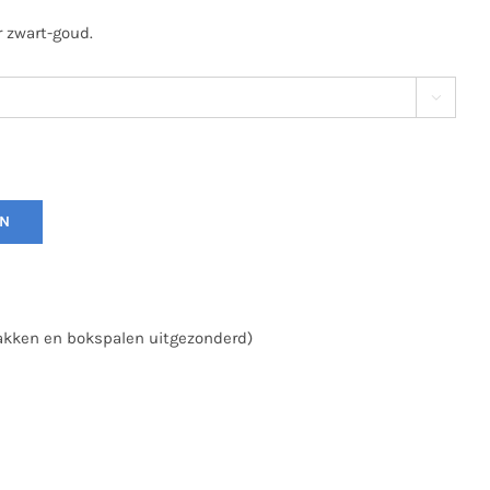
r zwart-goud.

EN
zakken en bokspalen uitgezonderd)