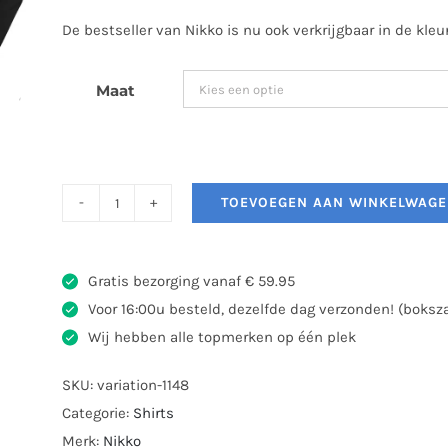
De bestseller van Nikko is nu ook verkrijgbaar in de kleu
Maat
TOEVOEGEN AAN WINKELWAG
Nikko
Dry
Fit
Gratis bezorging vanaf € 59.95
Fighting
Voor 16:00u besteld, dezelfde dag verzonden! (boks
Gear
Wij hebben alle topmerken op één plek
Gold
aantal
SKU:
variation-1148
Categorie:
Shirts
Merk:
Nikko