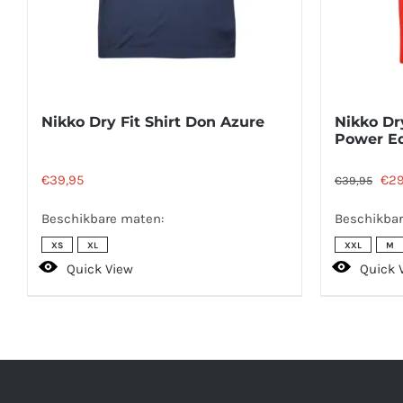
Nikko Dry Fit Shirt Don Azure
Nikko Dry
Power Ed
Oor
€
39,95
€
29
€
39,95
prij
Beschikbare maten:
Beschikbar
was
XS
XL
XXL
M
€39
Quick View
Quick 