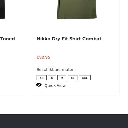
o-Toned
Nikko Dry Fit Shirt Combat
€
39,95
Beschikbare maten:
XS
S
M
XL
XXL
Quick View