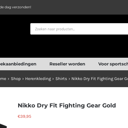
fde dag verzonden!
Producten
zoeken
ekaanbiedingen
Reseller worden
Voor sportsc
ome
Shop
Herenkleding
Shirts
Nikko Dry Fit Fighting Gear G
Nikko Dry Fit Fighting Gear Gold
€
39,95