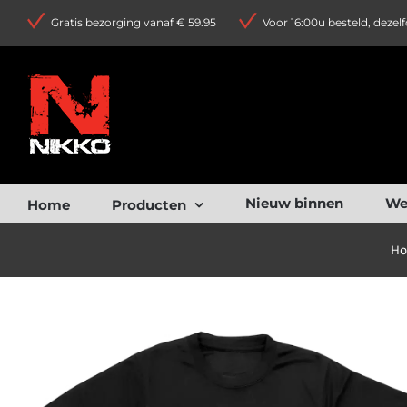
Ga
Gratis bezorging vanaf € 59.95
Voor 16:00u besteld, dezel
naar
inhoud
Nieuw binnen
We
Home
Producten
H