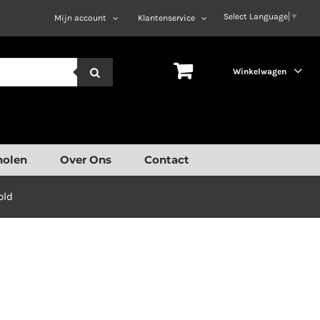
Select Language
▼
Mijn account
Klantenservice
Winkelwagen
holen
Over Ons
Contact
old