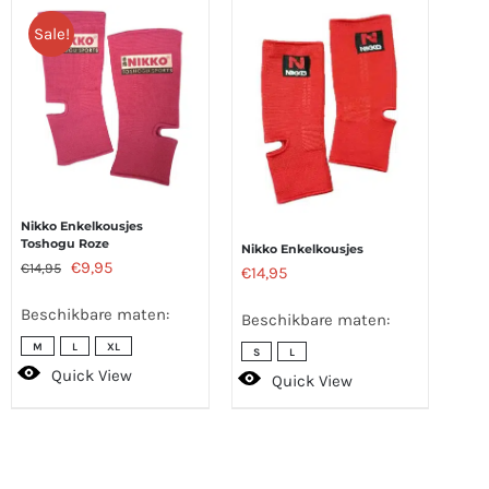
Sale!
Nikko Enkelkousjes
Toshogu Roze
Nikko Enkelkousjes
Oorspronkelijke
Huidige
€
9,95
€
14,95
€
14,95
prijs
prijs
Beschikbare maten:
Beschikbare maten:
was:
is:
M
L
XL
S
L
€14,95.
€9,95.
Quick View
Quick View