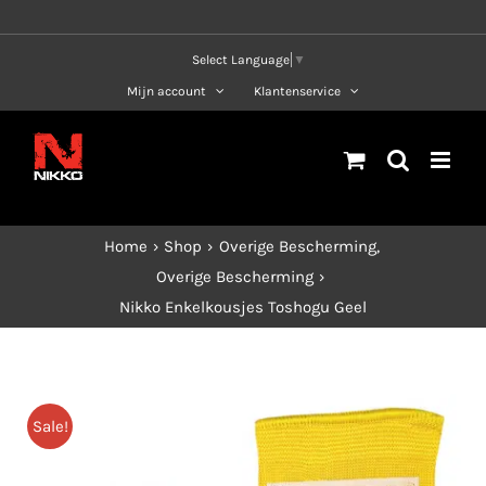
Ga
naar
Select Language
▼
inhoud
Mijn account
Klantenservice
Home
Shop
Overige Bescherming
Overige Bescherming
Nikko Enkelkousjes Toshogu Geel
Sale!