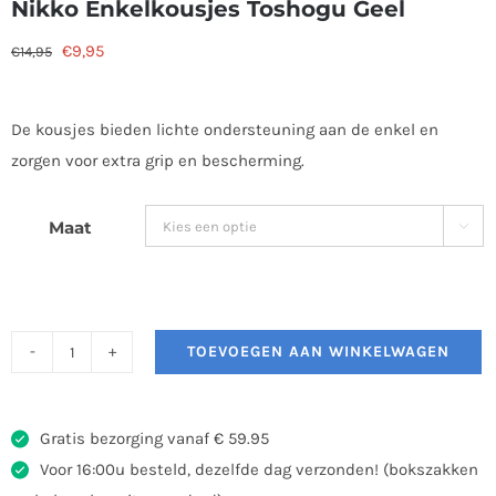
Nikko Enkelkousjes Toshogu Geel
Oorspronkelijke
Huidige
€
9,95
€
14,95
prijs
prijs
was:
is:
De kousjes bieden lichte ondersteuning aan de enkel en
€14,95.
€9,95.
zorgen voor extra grip en bescherming.
Maat

TOEVOEGEN AAN WINKELWAGEN
Nikko
Enkelkousjes
Toshogu
Gratis bezorging vanaf € 59.95
Geel
Voor 16:00u besteld, dezelfde dag verzonden! (bokszakken
aantal