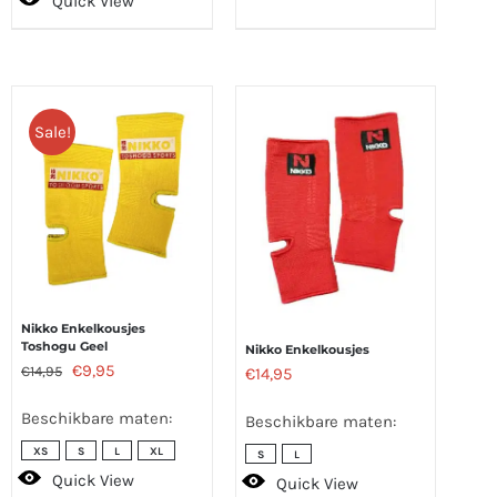
Quick View
Sale!
Nikko Enkelkousjes
Toshogu Geel
Nikko Enkelkousjes
Oorspronkelijke
Huidige
€
9,95
€
14,95
€
14,95
prijs
prijs
Beschikbare maten:
Beschikbare maten:
was:
is:
XS
S
L
XL
S
L
€14,95.
€9,95.
Quick View
Quick View