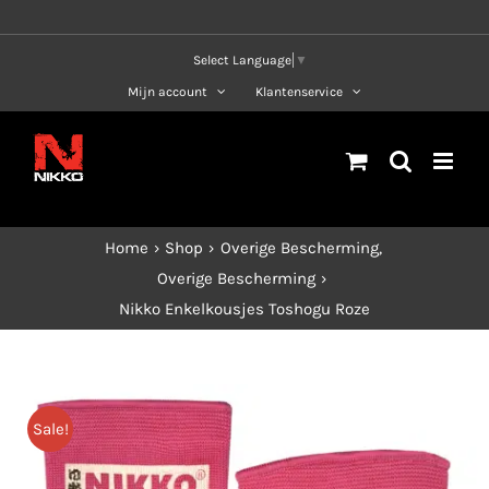
Ga
naar
Select Language
▼
inhoud
Mijn account
Klantenservice
Home
Shop
Overige Bescherming
Overige Bescherming
Nikko Enkelkousjes Toshogu Roze
Sale!