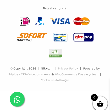
Betaal veilig via:
© Copyright
2026 | Nikko.nl |
Privacy Policy
| Powered by
MplusKASSA Woocommerce
&
WooCommerce Kassasysteem
|
Cookie instellingen
0