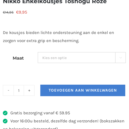
Nikko Enkelkousjes Toshogu Roze
Oorspronkelijke
Huidige
€
9,95
€
14,95
prijs
prijs
was:
is:
De kousjes bieden lichte ondersteuning aan de enkel en
€14,95.
€9,95.
zorgen voor extra grip en bescherming.
Maat

TOEVOEGEN AAN WINKELWAGEN
Nikko
Enkelkousjes
Toshogu
Gratis bezorging vanaf € 59.95
Roze
Voor 16:00u besteld, dezelfde dag verzonden! (bokszakken
aantal