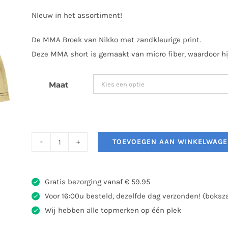
was:
is:
NIeuw in het assortiment!
€49,95.
€29,95.
De MMA Broek van Nikko met zandkleurige print.
Deze MMA short is gemaakt van micro fiber, waardoor hij 
Maat
TOEVOEGEN AAN WINKELWAG
Nikko
MMA
Short
Gratis bezorging vanaf € 59.95
Desert
Voor 16:00u besteld, dezelfde dag verzonden! (boks
aantal
Wij hebben alle topmerken op één plek