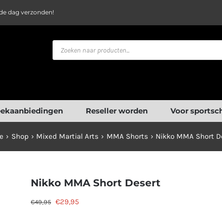
fde dag verzonden!
Producten
zoeken
ekaanbiedingen
Reseller worden
Voor sportsc
e
Shop
Mixed Martial Arts
MMA Shorts
Nikko MMA Short D
Nikko MMA Short Desert
Oorspronkelijke
Huidige
€
29,95
€
49,95
prijs
prijs