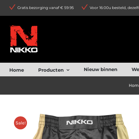
Ga
Gratis bezorging vanaf € 59.95
Voor 16:00u besteld, dezel
naar
inhoud
Nieuw binnen
We
Home
Producten
Hom
Sale!