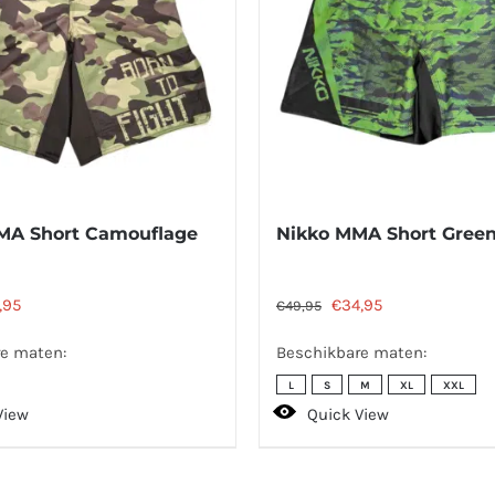
MA Short Camouflage
Nikko MMA Short Gree
spronkelijke
Huidige
Oorspronkelijke
Huidige
,95
€
34,95
€
49,95
s
prijs
prijs
prijs
e maten:
Beschikbare maten:
:
is:
was:
is:
L
S
M
XL
XXL
,95.
€44,95.
€49,95.
€34,95.
View
Quick View