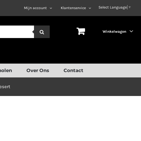
Select Language
▼
Mijn account
Klantenservice
Winkelwagen
holen
Over Ons
Contact
esert