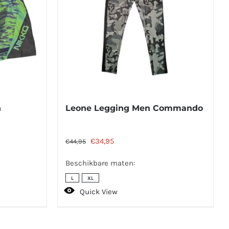
n
Leone Legging Men Commando
Oorspronkelijke
Huidige
€
34,95
€
44,95
prijs
prijs
Beschikbare maten:
was:
is:
L
XL
€44,95.
€34,95.
Quick View