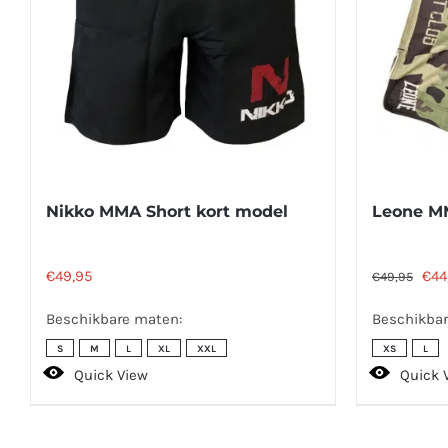
Nikko MMA Short kort model
Leone M
Oor
€
49,95
€
44
€
49,95
prij
Beschikbare maten:
Beschikbar
was
S
M
L
XL
XXL
XS
L
€49
Quick View
Quick 