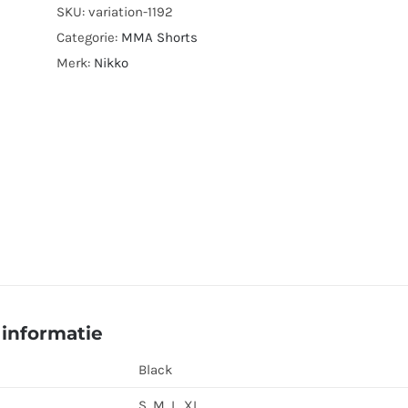
SKU:
variation-1192
Categorie:
MMA Shorts
Merk:
Nikko
informatie
Black
S, M, L, XL