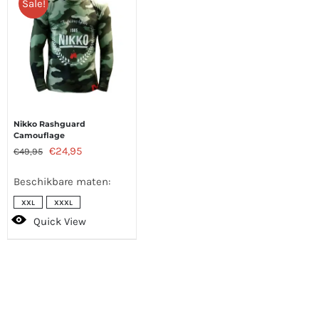
Sale!
Nikko Rashguard
Camouflage
Oorspronkelijke
Huidige
€
24,95
€
49,95
prijs
prijs
Beschikbare maten:
was:
is:
XXL
XXXL
€49,95.
€24,95.
Quick View