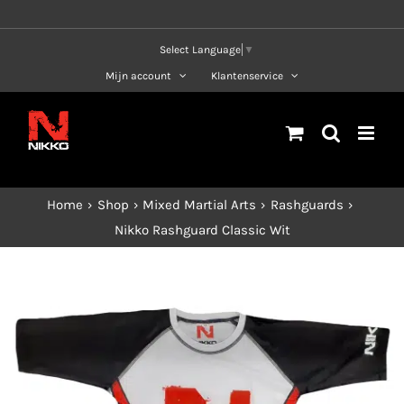
Ga
naar
Select Language
▼
inhoud
Mijn account
Klantenservice
Home
Shop
Mixed Martial Arts
Rashguards
Nikko Rashguard Classic Wit