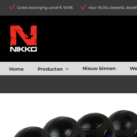
Ga
Gratis bezorging vanaf € 59.95
Voor 16:00u besteld, dezel
naar
inhoud
Nieuw binnen
We
Home
Producten