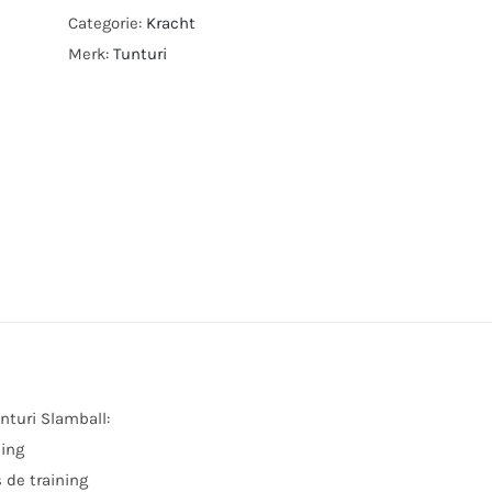
Categorie:
Kracht
Merk:
Tunturi
nturi Slamball:
ning
s de training