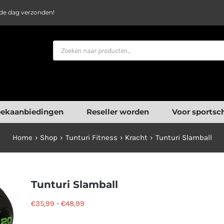
fde dag verzonden!
Producten
zoeken
ekaanbiedingen
Reseller worden
Voor sportsc
Home
Shop
Tunturi Fitness
Kracht
Tunturi Slamball
Tunturi Slamball
Prijsklasse:
€
35,99
-
€
48,99
€35,99