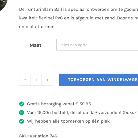
tot
De Tunturi Slam Ball is speciaal ontworpen om te gooie
€48,99
kwaliteit flexibel PVC en is afgevuld met zand. Door de m
en niet stuiteren.
Maat
TOEVOEGEN AAN WINKELWAG
Tunturi
Slamball
aantal
Gratis bezorging vanaf € 59.95
Voor 16:00u besteld, dezelfde dag verzonden! (boks
Wij hebben alle topmerken op één plek
SKU:
variation-746