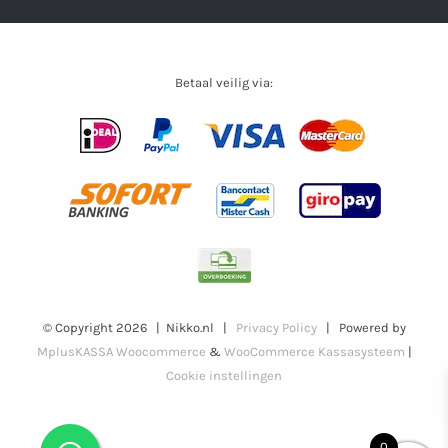
Betaal veilig via:
© Copyright
2026 | Nikko.nl |
Privacy Policy
| Powered by
MplusKASSA Woocommerce
&
WooCommerce Kassasysteem
|
Cookie instellingen
0