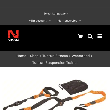
Ga
naar
Select Language
▼
inhoud
Mijn account
Klantenservice
Home
Shop
Tunturi Fitness
Weerstand
Tunturi Suspension Trainer