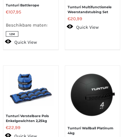
Tunturi Battlerope
Tunturi Multifunctionele
€
107,95
Weerstandstubing Set
€
20,99
Beschikbare maten:
Quick View
12M
Quick View
Tunturi Verstelbare Pols
Enkelgewichten 2,25kg
€
22,99
Tunturi Wallball Platinum
4kg
Quick View