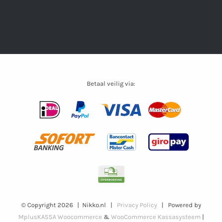
Betaal veilig via:
© Copyright
2026 | Nikko.nl |
Privacy Policy
| Powered by
MplusKASSA Woocommerce
&
WooCommerce Kassasysteem
|