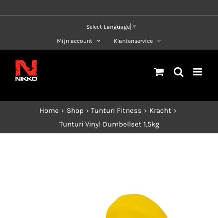
Ga
naar
Select Language
▼
inhoud
Mijn account
Klantenservice
Home
Shop
Tunturi Fitness
Kracht
Tunturi Vinyl Dumbellset 1,5kg