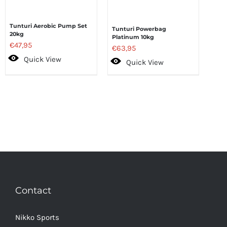
Tunturi Aerobic Pump Set
Tunturi Powerbag
20kg
Platinum 10kg
€
47,95
€
63,95
Quick View
Quick View
Contact
Nikko Sports