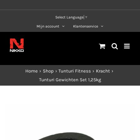
Ga
naar
Select Language
▼
inhoud
Mijn account
Klantenservice
Home
Shop
Tunturi Fitness
Kracht
Tunturi Gewichten Set 1,25kg