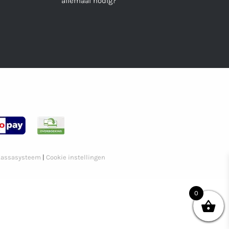
allemaal nodig?
assasysteem
|
Cookie instellingen
0