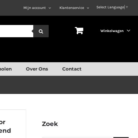
Select Language
▼
Mijn account
Klantenservice
Winkelwagen
holen
Over Ons
Contact
dames;
or
 moment
Zoek
rend