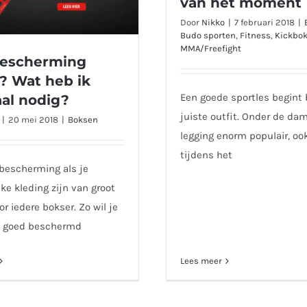
van het moment
Door
Nikko
|
7 februari 2018
|
Budo sporten
,
Fitness
,
Kickbo
MMA/Freefight
escherming
? Wat heb ik
Een goede sportles begint 
aal nodig?
scherming kopen? Wat
 ik allemaal nodig?
juiste outfit. Onder de da
|
20 mei 2018
|
Boksen
legging enorm populair, oo
tijdens het
bescherming als je
jke kleding zijn van groot
r iedere bokser. Zo wil je
k goed beschermd
Lees meer