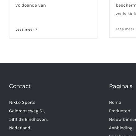
voldoende van
beschermi
zoals kic
Lees meer
Lees meer
Contact
Pagina’s
Nikko Sports
Home
Geldropseweg 61,
Producten
5611 SE Eindhoven,
Nieuw binne
Nederland
Aanbieding