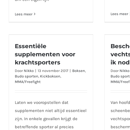
Lees meer
Lees meer
Essentiële supplementen voor
vech
Essentiële
Besch
krachtsporters
supplementen voor
vecht
krachtsporters
ik nod
Door
Nikko
|
13 november 2017
|
Boksen
,
Door
Nikko
Budo sporten
,
Kickboksen
,
Budo spor
MMA/Freefight
MMA/Freef
Laten we vooropstellen dat
Van hoofd
supplementen niet altijd essentieel
scheenbe
zijn. In enkele gevallen krijgt de
vechtspor
betreffende sporter al precies
beschermi