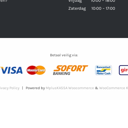
den?
Vrijdag 10:00 – 18:00
Zaterdag 10:00 – 17:00
Betaal veilig via:
ivacy Policy
| Powered by
MplusKASSA Woocommerce
&
WooCommerce K