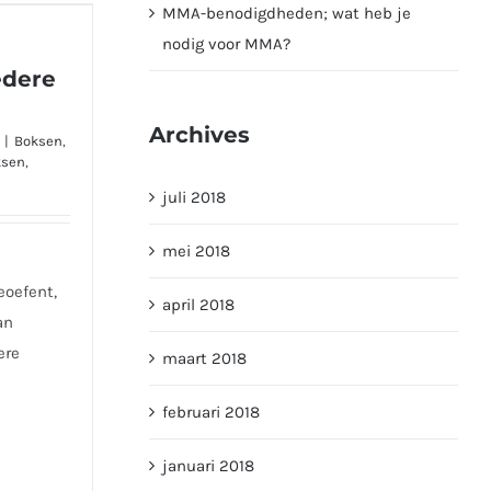
MMA-benodigdheden; wat heb je
ntieel
nodig voor MMA?
er
edere
Archives
|
Boksen
,
ksen
,
juli 2018
mei 2018
eoefent,
april 2018
an
ere
maart 2018
februari 2018
januari 2018