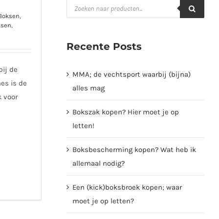
Producten
zoeken
Boksen
,
ksen
,
Recente Posts
bij de
MMA; de vechtsport waarbij (bijna)
mes is de
alles mag
k voor
Bokszak kopen? Hier moet je op
letten!
Boksbescherming kopen? Wat heb ik
allemaal nodig?
Een (kick)boksbroek kopen; waar
moet je op letten?