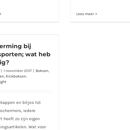
Lees meer
Bescherming bij
tsporten; wat heb ik
erming bij
nodig?
sporten; wat heb
ig?
|
1 november 2017
|
Boksen
,
ten
,
Kickboksen
,
ight
kappen en bitjes tot
schermers, iedere
t heeft zo zijn eigen
ngsartikelen. Wat voor