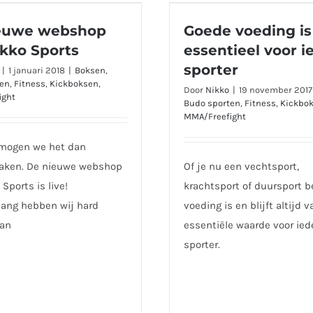
ieuwe webshop van
Goede voeding is esse
euwe webshop
Goede voeding is
Nikko Sports
voor iedere sport
ikko Sports
essentieel voor i
sporter
|
1 januari 2018
|
Boksen
,
ten
,
Fitness
,
Kickboksen
,
Door
Nikko
|
19 november 2017
ight
Budo sporten
,
Fitness
,
Kickbo
MMA/Freefight
 mogen we het dan
ken. De nieuwe webshop
Of je nu een vechtsport,
Sports is live!
krachtsport of duursport b
ang hebben wij hard
voeding is en blijft altijd v
aan
essentiële waarde voor ied
sporter.