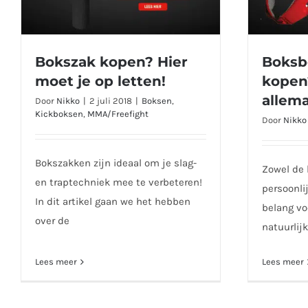
Bokszak kopen? Hier
Boksb
moet je op letten!
kopen
allem
Bokszak kopen? Hier moet je
Boksbe
Door
Nikko
|
2 juli 2018
|
Boksen
,
op letten!
heb
Kickboksen
,
MMA/Freefight
Door
Nikko
Bokszakken zijn ideaal om je slag-
Zowel de 
en traptechniek mee te verbeteren!
persoonli
In dit artikel gaan we het hebben
belang voo
over de
natuurlij
Lees meer
Lees meer