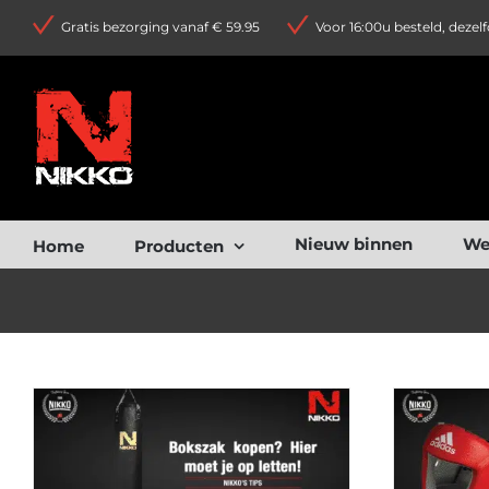
Ga
Gratis bezorging vanaf € 59.95
Voor 16:00u besteld, dezel
naar
inhoud
Nieuw binnen
We
Home
Producten