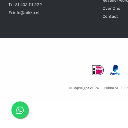
Reseller wor
T:
+31 402 111 222
Over Ons
E:
info@nikko.nl
Contact
© Copyright
2026 | Nikko.nl |
Pr