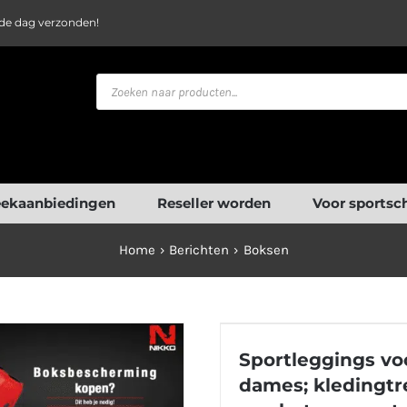
fde dag verzonden!
Producten
zoeken
ekaanbiedingen
Reseller worden
Voor sportsc
Home
Berichten
Boksen
Sportleggings voor 
Sportleggings vo
kledingtrend van het
dames; kledingt