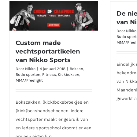
De n
De ni
van N
Door
Nikko
Budo spor
Custom made
MMA/Freef
Custom made
vechtsportartikelen
vechtsportartikelen van Nikko
van Nikko Sports
Sports
Eindelijk
Door
Nikko
|
4 januari 2018
|
Boksen
,
bekendma
Budo sporten
,
Fitness
,
Kickboksen
,
MMA/Freefight
van Nikko 
Maandenl
gewerkt 
Bokszakken, (kick)boksbroekjes en
(kick)bokshandschoenen. Iedere
vechtsporter maakt er gebruik van
en iedere sportschool droomt er van
om een eigen lijn